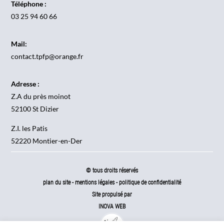
Téléphone :
03 25 94 60 66
Mail:
contact.tpfp@orange.fr
Adresse :
Z.A du près moinot
52100 St Dizier
Z.I. les Patis
52220 Montier-en-Der
© tous droits réservés
plan du site
-
mentions légales
-
politique de confidentialité
Site propulsé par
INOVA WEB