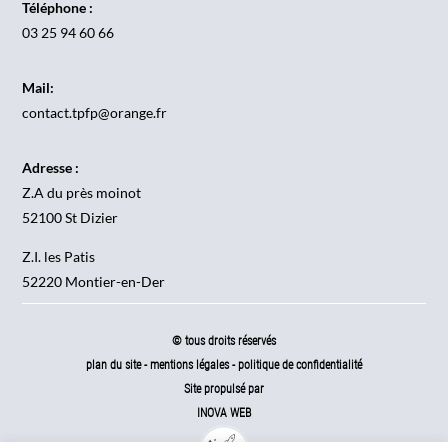
Téléphone :
03 25 94 60 66
Mail:
contact.tpfp@orange.fr
Adresse :
Z.A du près moinot
52100 St Dizier
Z.I. les Patis
52220 Montier-en-Der
© tous droits réservés
plan du site
-
mentions légales
-
politique de confidentialité
Site propulsé par
INOVA WEB